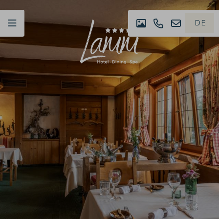
DE
IMPRESSIONEN
+49
NEWSLET
EN
(0)07442
4980