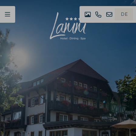
DE
IMPRESSIONEN
+49
NEWSLET
EN
(0)07442
4980