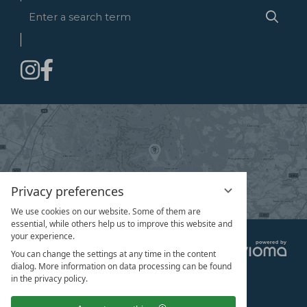
Enter
Searc
a
search
term
Privacy preferences
We use cookies on our website. Some of them are
essential, while others help us to improve this website and
your experience.
Datenschutz
You can change the settings at any time in the content
Datenschutzeinstellungen
dialog. More information on data processing can be found
Impressum
in the privacy policy.