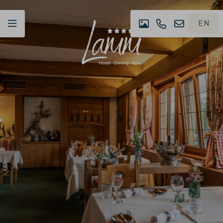
EN
IMPRESSION
+49
NEWSLET
DE
(0)07442
4980