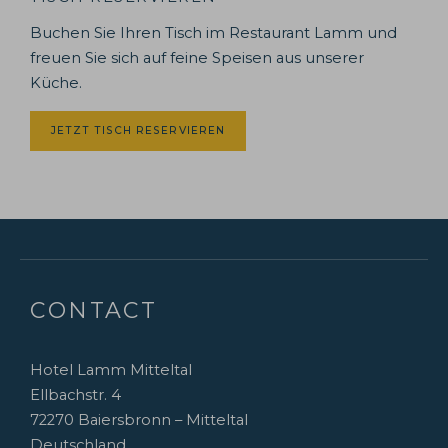
Buchen Sie Ihren Tisch im Restaurant Lamm und
freuen Sie sich auf feine Speisen aus unserer
Küche.
JETZT TISCH RESERVIEREN
CONTACT
Hotel Lamm Mitteltal
Ellbachstr. 4
72270 Baiersbronn – Mitteltal
Deutschland